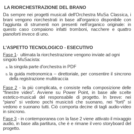
LA RIORCHESTRAZIONE DEL BRANO
Da sempre nei progetti musicali dell’Orchestra
MuSa Classica, i
brani vengono riorchestrati in base all’organico disponibile con
l’aggiunta di strumenti non presenti nell’organico originale: in
questo caso compaiono infatti tromboni, nacchere e quattro
pianoforti invece di uno.
L'ASPETTO TECNOLOGICO - ESECUTIVO
Fase 1
- ultimata la riorchestrazione vengono inviate ad ogni
singolo MuSacista:
la singola parte d’orchestra in PDF
la guida metronomica – direttoriale, per consentire il sincrono
della registrazione multitraccia
Fase 2
- la più complicata, e consiste nella composizione delle
“finestre video”. Avviene su Power Point, in base alle scelte
estetico-musicali del responsabile di progetto. In breve: nei
“piano” si vedono pochi musicisti che suonano, nei “forti” si
vedono e suonano tutti. Ciò comporta decine di tagli audio-video
in sincrono.
Fase 3
- in contemporanea con la fase 2 viene attivato il mixaggio
audio, in base alla partitura, che è e rimane il vero storyboard del
progetto.