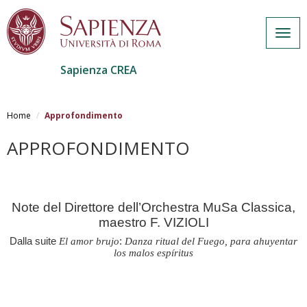
Togg
navig
Sapienza CREA
Salta
al
Home
Approfondimento
contenuto
principale
APPROFONDIMENTO
Note del Direttore dell’Orchestra MuSa Classica,
maestro F. VIZIOLI
Dalla suite
El amor brujo
:
Danza ritual del Fuego, para ahuyentar
los malos espíritus