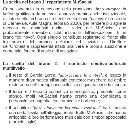
La scelta del brano 1: reperimento MuSacisti
Come avvenuto in occasione della produzione
Inno europeo in
latino
, gratificata da notevole apprezzamento anche istituzionale,
è stato scelto un brano di recente esecuzione “dal vivo” (concerto
di Carnevale, Aula Magna, febbraio 2020), per rendere più agile la
raccolta dei contributi audio – video dei MuSacisti, che
probabilmente sarebbero stati intimoriti dall’esecuzione di un
brano “ex novo”. Ogni singolo contributo registrato di fronte alla
telecamera del proprio cellulare ed inviato al Direttore
dell’Orchestra rappresenta infatti una vera e propria audizione e
come tale, foriera di ansie e di agitazioni.
La scelta del brano 2: il contesto emotivo-culturale
multilivello
Il testo di Garcia Lorca, “
abbracciare le ombre
”, è legato in
maniera drammatica all’attuale contesto: maschere ed ombre
resteranno nell’immaginario collettivo di questo periodo storico.
Il fuoco è il tessuto connettivo scenografico, presente come
sfondo, molti MuSacisti hanno creato una complicata e
personale scenografia con caminetti e barbecue;
Il sottotitolo “
para ahuyentar los malos espíritus
” ha stimolato
una certa lievità nell’atteggiamento di altri MuSacisti che hanno
arricchito la loro performance musicale con simboli apotropaici
(cornetti, aglio).