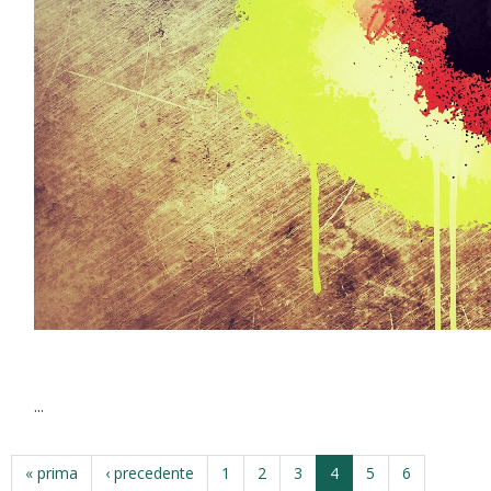
...
« prima
‹ precedente
1
2
3
4
5
6